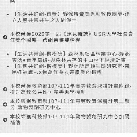
獎
【生活共好組-首獎】野保所黃美秀副教授團隊-建
立人熊共榮共生之人間淨土
本校榮獲2020第一屆《遠見雜誌》USR大學社會責
任獎全國唯一跨組榮獲雙楷模
【生活共榮組-楷模獎】森林系社區林業中心-蜂起
雲湧●青年當歸-與森林共存的里山林下經濟計畫
【生態共好組-楷模獎】野保所鳥類生態研究室-農
民好福鷹–以猛禽作為友善農業的指標
本校榮獲教育部107-111年高等教育深耕計畫附錄-
提升高教公共性，完善助學機制
本校榮獲教育部107-111年高等教育深耕計第二部
分-動物製劑研究中心
本校榮獲科技部107-111年動物製劑研究中心加碼
補助