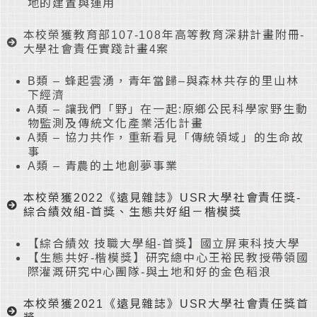
地的建置與運用
本校榮獲教育部107-108年高等教育深耕計畫附冊-
大學社會責任實踐計畫4案
B類 – 蜂起雲湧，青年當歸–與森林共存的里山林
下經濟
A類 – 讓我們「野」在一起:原鄉公民科學家野生動
物監測及傳統文化產業活化計畫
A類 – 協力共作，重新看見「傳統領域」的生命故
事
A類 – 青農的土地創夢事業
本校榮獲2022《遠見雜誌》USR大學社會責任獎-
綜合績效組-首獎、生態共好組－楷模獎
【綜合績效 技職大學組-首獎】國立屏東科技大學
【生態共好-楷模獎】研究總中心王裕民教授帶領國
際灌溉研究中心團隊-與土地和好的金色稻浪
本校榮獲2021《遠見雜誌》USR大學社會責任獎首